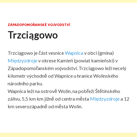
ZÁPADOPOMOŘANSKÉ VOJVODSTVÍ
Trzciągowo
Trzciągowo je část vesnice
Wapnica
v obci (gmina)
Międzyzdroje
v okrese Kamień (powiat kamieński) v
Západopomořanském vojvodství. Trzciągowo leží necelý
kilometr východně od Wapnice u hranice Wolinského
národního parku.
Wapnica leží na ostrově Wolin, na pobřeží Štětínského
zálivu, 5,5 km km jižně od centra města
Międzyzdroje
a 12
km severozápadně od města Wolin.