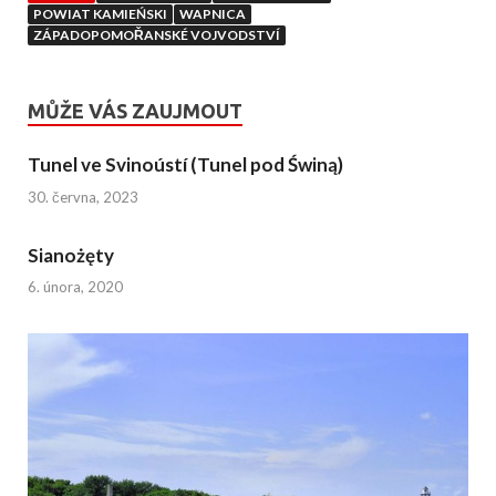
POWIAT KAMIEŃSKI
WAPNICA
ZÁPADOPOMOŘANSKÉ VOJVODSTVÍ
MŮŽE VÁS ZAUJMOUT
Tunel ve Svinoústí (Tunel pod Świną)
30. června, 2023
Sianożęty
6. února, 2020