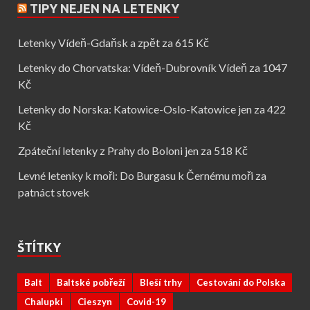
TIPY NEJEN NA LETENKY
Letenky Vídeň-Gdaňsk a zpět za 615 Kč
Letenky do Chorvatska: Vídeň-Dubrovník Vídeň za 1047
Kč
Letenky do Norska: Katowice-Oslo-Katowice jen za 422
Kč
Zpáteční letenky z Prahy do Boloni jen za 518 Kč
Levné letenky k moři: Do Burgasu k Černému moři za
patnáct stovek
ŠTÍTKY
Balt
Baltské pobřeží
Bleší trhy
Cestování do Polska
Chalupki
Cieszyn
Covid-19