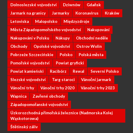
Dolnoslezské vojvodství
Dziwnów
Gdaňsk
Jarmark na granicy
Jarmarky
Koronavirus
Kraków
Letoviska
Malopolsko
Międzyzdroje
Města Západopomořského vojvodství
Nakupování
Nakupování v Polsku
Nákupy
Obchodní neděle
Obchody
Opolské vojvodství
Ostrov Wolin
Pobrzeże Szczecińskie
Polsko
Polská města
Pomořské vojvodství
Powiat gryficki
Powiat kamieński
Racibórz
Rewal
Severní Polsko
Slezské vojvodství
Targ staroci
Vánoční jarmark
Vánoční trhy
Vánoční trhy 2020
Vánoční trhy 2023
Wapnica
Zavřené obchody
Západopomořanské vojvodství
Úzkorozchodná přímořská železnice (Nadmorska Kolej
Wąskotorowa)
Štětínský záliv