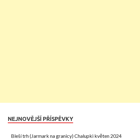
NEJNOVĚJŠÍ PŘÍSPĚVKY
Bleší trh (Jarmark na granicy) Chalupki květen 2024