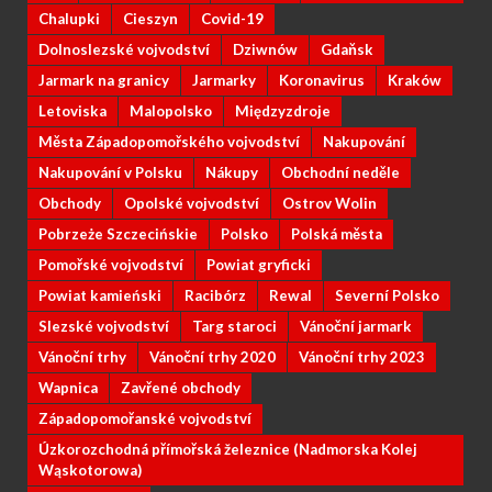
Chalupki
Cieszyn
Covid-19
Dolnoslezské vojvodství
Dziwnów
Gdaňsk
Jarmark na granicy
Jarmarky
Koronavirus
Kraków
Letoviska
Malopolsko
Międzyzdroje
Města Západopomořského vojvodství
Nakupování
Nakupování v Polsku
Nákupy
Obchodní neděle
Obchody
Opolské vojvodství
Ostrov Wolin
Pobrzeże Szczecińskie
Polsko
Polská města
Pomořské vojvodství
Powiat gryficki
Powiat kamieński
Racibórz
Rewal
Severní Polsko
Slezské vojvodství
Targ staroci
Vánoční jarmark
Vánoční trhy
Vánoční trhy 2020
Vánoční trhy 2023
Wapnica
Zavřené obchody
Západopomořanské vojvodství
Úzkorozchodná přímořská železnice (Nadmorska Kolej
Wąskotorowa)