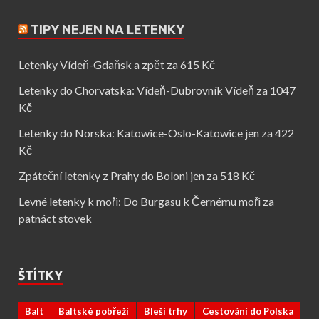
TIPY NEJEN NA LETENKY
Letenky Vídeň-Gdaňsk a zpět za 615 Kč
Letenky do Chorvatska: Vídeň-Dubrovník Vídeň za 1047
Kč
Letenky do Norska: Katowice-Oslo-Katowice jen za 422
Kč
Zpáteční letenky z Prahy do Boloni jen za 518 Kč
Levné letenky k moři: Do Burgasu k Černému moři za
patnáct stovek
ŠTÍTKY
Balt
Baltské pobřeží
Bleší trhy
Cestování do Polska