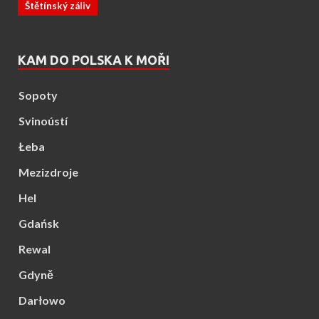
Štětínský záliv
KAM DO POLSKA K MOŘI
Sopoty
Svinoústí
Łeba
Mezizdroje
Hel
Gdańsk
Rewal
Gdyně
Darłowo