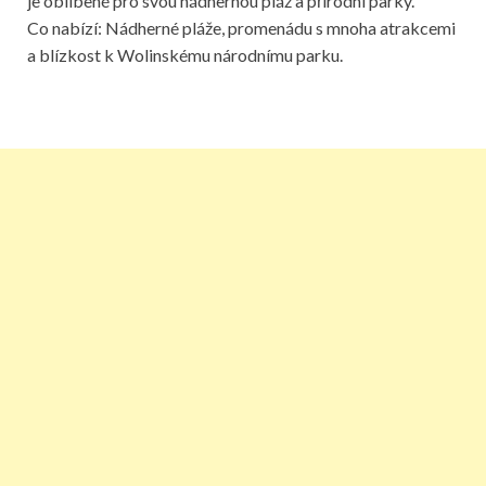
je oblíbené pro svou nádhernou pláž a přírodní parky.
Co nabízí: Nádherné pláže, promenádu s mnoha atrakcemi
a blízkost k Wolinskému národnímu parku.