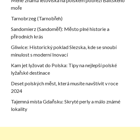
Méně známá letoviska na polském pobřeží Baltského
moře
Tarnobrzeg (Tarnobřeh)
Sandomierz (Sandoměř): Město plné historie a
přírodních krás
Gliwice: Historický poklad Slezska, kde se snoubí
minulost s moderní Inovací
Kam jet lyžovat do Polska: Tipy na nejlepší polské
lyžařské destinace
Deset polských měst, která musíte navštívit v roce
2024
Tajemná místa Gdaňsku: Skryté perly a málo známé
lokality