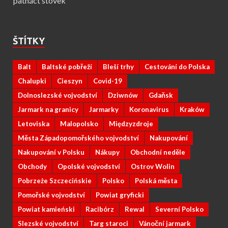
patnáct stovek
ŠTÍTKY
Balt
Baltské pobřeží
Bleší trhy
Cestování do Polska
Chalupki
Cieszyn
Covid-19
Dolnoslezské vojvodství
Dziwnów
Gdaňsk
Jarmark na granicy
Jarmarky
Koronavirus
Kraków
Letoviska
Malopolsko
Międzyzdroje
Města Západopomořského vojvodství
Nakupování
Nakupování v Polsku
Nákupy
Obchodní neděle
Obchody
Opolské vojvodství
Ostrov Wolin
Pobrzeże Szczecińskie
Polsko
Polská města
Pomořské vojvodství
Powiat gryficki
Powiat kamieński
Racibórz
Rewal
Severní Polsko
Slezské vojvodství
Targ staroci
Vánoční jarmark