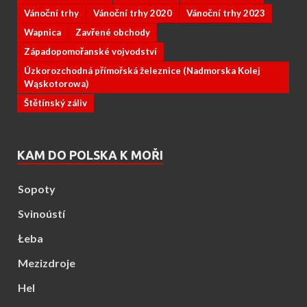
Vánoční trhy
Vánoční trhy 2020
Vánoční trhy 2023
Wapnica
Zavřené obchody
Západopomořanské vojvodství
Úzkorozchodná přímořská železnice (Nadmorska Kolej
Wąskotorowa)
Štětínský záliv
KAM DO POLSKA K MOŘI
Sopoty
Svinoústí
Łeba
Mezizdroje
Hel