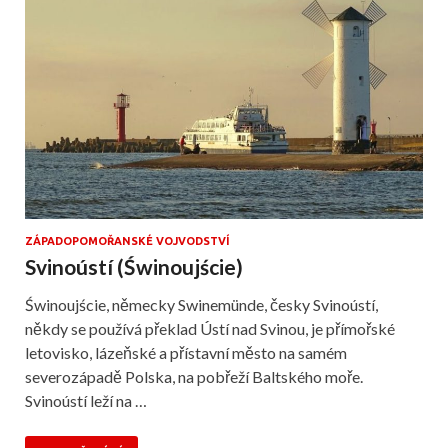
ZÁPADOPOMOŘANSKÉ VOJVODSTVÍ
Svinoústí (Świnoujście)
Świnoujście, německy Swinemünde, česky Svinoústí,
někdy se používá překlad Ústí nad Svinou, je přímořské
letovisko, lázeňské a přístavní město na samém
severozápadě Polska, na pobřeží Baltského moře.
Svinoústí leží na …