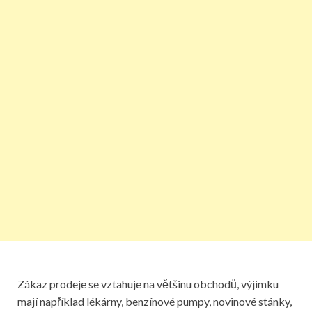
Zákaz prodeje se vztahuje na většinu obchodů, výjimku
mají například lékárny, benzínové pumpy, novinové stánky,