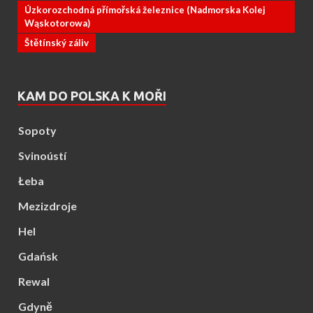
Úzkorozchodná přímořská železnice (Nadmorska Kolej
Wąskotorowa)
Štětínský záliv
KAM DO POLSKA K MOŘI
Sopoty
Svinoústí
Łeba
Mezizdroje
Hel
Gdańsk
Rewal
Gdyně