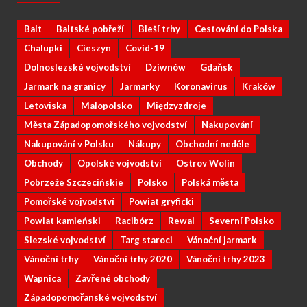
Balt
Baltské pobřeží
Bleší trhy
Cestování do Polska
Chalupki
Cieszyn
Covid-19
Dolnoslezské vojvodství
Dziwnów
Gdaňsk
Jarmark na granicy
Jarmarky
Koronavirus
Kraków
Letoviska
Malopolsko
Międzyzdroje
Města Západopomořského vojvodství
Nakupování
Nakupování v Polsku
Nákupy
Obchodní neděle
Obchody
Opolské vojvodství
Ostrov Wolin
Pobrzeże Szczecińskie
Polsko
Polská města
Pomořské vojvodství
Powiat gryficki
Powiat kamieński
Racibórz
Rewal
Severní Polsko
Slezské vojvodství
Targ staroci
Vánoční jarmark
Vánoční trhy
Vánoční trhy 2020
Vánoční trhy 2023
Wapnica
Zavřené obchody
Západopomořanské vojvodství