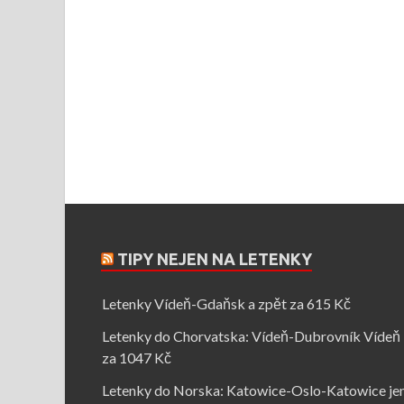
TIPY NEJEN NA LETENKY
Letenky Vídeň-Gdaňsk a zpět za 615 Kč
Letenky do Chorvatska: Vídeň-Dubrovník Vídeň
za 1047 Kč
Letenky do Norska: Katowice-Oslo-Katowice je