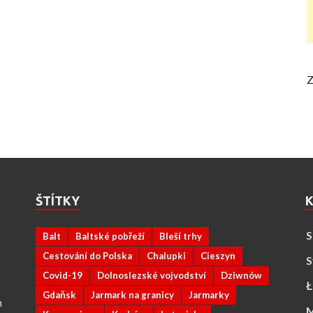
Z
ŠTÍTKY
K
S
Balt
Baltské pobřeží
Bleší trhy
Cestování do Polska
Chalupki
Cieszyn
S
Covid-19
Dolnoslezské vojvodství
Dziwnów
Ł
Gdaňsk
Jarmark na granicy
Jarmarky
n
M