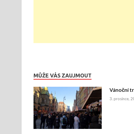
MŮŽE VÁS ZAUJMOUT
Vánoční t
3. prosince, 