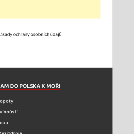
ásady ochrany osobních údajů
AM DO POLSKA K MOŘI
opoty
vinoústí
eba
ezizdroje