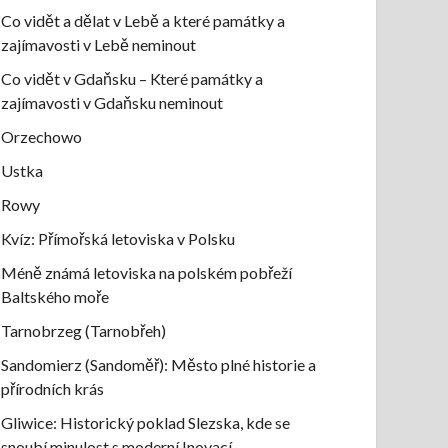
Co vidět a dělat v Lebě a které památky a
zajímavosti v Lebě neminout
Co vidět v Gdaňsku – Které památky a
zajímavosti v Gdaňsku neminout
Orzechowo
Ustka
Rowy
Kvíz: Přímořská letoviska v Polsku
Méně známá letoviska na polském pobřeží
Baltského moře
Tarnobrzeg (Tarnobřeh)
Sandomierz (Sandoměř): Město plné historie a
přírodních krás
Gliwice: Historický poklad Slezska, kde se
snoubí minulost s moderní Inovací