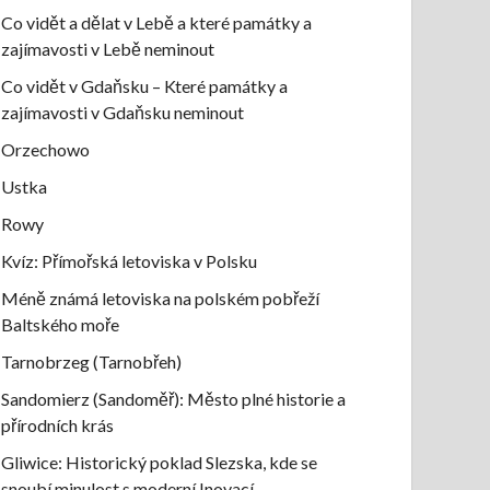
Co vidět a dělat v Lebě a které památky a
zajímavosti v Lebě neminout
Co vidět v Gdaňsku – Které památky a
zajímavosti v Gdaňsku neminout
Orzechowo
Ustka
Rowy
Kvíz: Přímořská letoviska v Polsku
Méně známá letoviska na polském pobřeží
Baltského moře
Tarnobrzeg (Tarnobřeh)
Sandomierz (Sandoměř): Město plné historie a
přírodních krás
Gliwice: Historický poklad Slezska, kde se
snoubí minulost s moderní Inovací