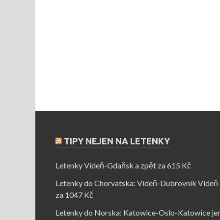
TIPY NEJEN NA LETENKY
Letenky Vídeň-Gdaňsk a zpět za 615 Kč
Letenky do Chorvatska: Vídeň-Dubrovník Vídeň
za 1047 Kč
Letenky do Norska: Katowice-Oslo-Katowice je