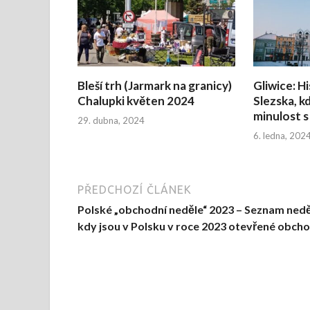
Bleší trh (Jarmark na granicy)
Gliwice: H
Chalupki květen 2024
Slezska, k
minulost s
29. dubna, 2024
6. ledna, 202
PŘEDCHOZÍ ČLÁNEK
Polské „obchodní neděle“ 2023 – Seznam neděl
kdy jsou v Polsku v roce 2023 otevřené obch