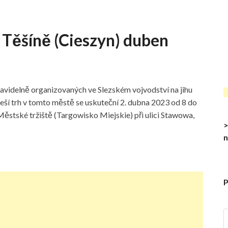
 v Těšíně (Cieszyn) duben
pravidelně organizovaných ve Slezském vojvodství na jihu
leší trh v tomto městě se uskuteční 2. dubna 2023 od 8 do
Městské tržiště (Targowisko Miejskie) při ulici Stawowa,
>
n
P