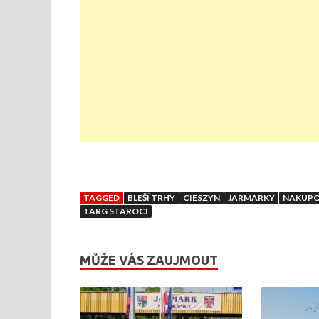
TAGGED
BLEŠÍ TRHY
CIESZYN
JARMARKY
NAKUPO
TARG STAROCI
MŮŽE VÁS ZAUJMOUT