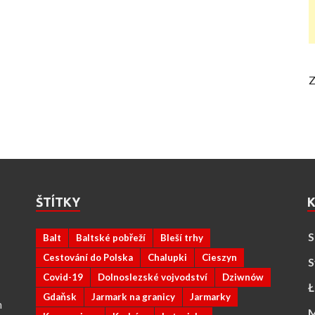
Z
ŠTÍTKY
K
S
Balt
Baltské pobřeží
Bleší trhy
Cestování do Polska
Chalupki
Cieszyn
S
Covid-19
Dolnoslezské vojvodství
Dziwnów
Ł
Gdaňsk
Jarmark na granicy
Jarmarky
n
M