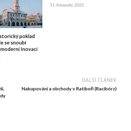
11. listopadu, 2023
istorický poklad
de se snoubí
 moderní Inovací
4
DALŠÍ ČLÁNEK
í,
Nakupování a obchody v Ratiboři (Racibórz)
ody