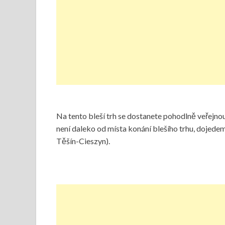
Na tento bleší trh se dostanete pohodlně veřejnou
není daleko od místa konání blešího trhu, doje
Těšín-Cieszyn).