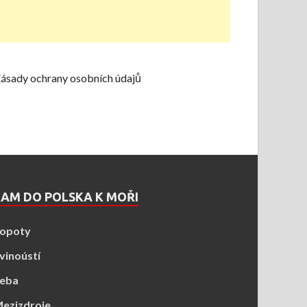
ásady ochrany osobních údajů
AM DO POLSKA K MOŘI
opoty
vinoústí
eba
ezizdroje