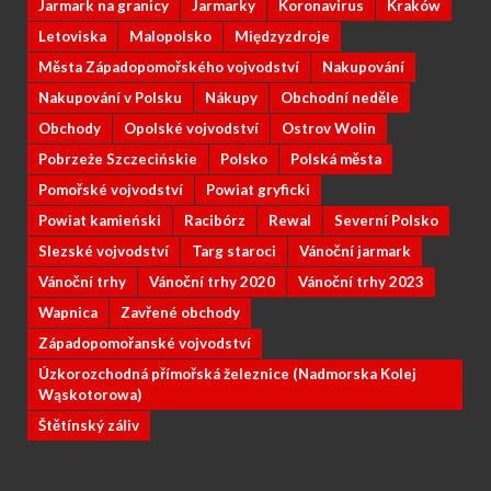
Jarmark na granicy
Jarmarky
Koronavirus
Kraków
Letoviska
Malopolsko
Międzyzdroje
Města Západopomořského vojvodství
Nakupování
Nakupování v Polsku
Nákupy
Obchodní neděle
Obchody
Opolské vojvodství
Ostrov Wolin
Pobrzeże Szczecińskie
Polsko
Polská města
Pomořské vojvodství
Powiat gryficki
Powiat kamieński
Racibórz
Rewal
Severní Polsko
Slezské vojvodství
Targ staroci
Vánoční jarmark
Vánoční trhy
Vánoční trhy 2020
Vánoční trhy 2023
Wapnica
Zavřené obchody
Západopomořanské vojvodství
Úzkorozchodná přímořská železnice (Nadmorska Kolej
Wąskotorowa)
Štětínský záliv