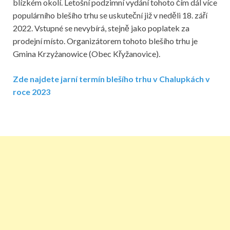
blízkém okolí. Letošní podzimní vydání tohoto čím dál více
populárního blešího trhu se uskuteční již v neděli 18. září
2022. Vstupné se nevybírá, stejně jako poplatek za
prodejní místo. Organizátorem tohoto blešího trhu je
Gmina Krzyżanowice (Obec Křyžanovice).
Zde najdete jarní termín blešího trhu v Chalupkách v
roce 2023