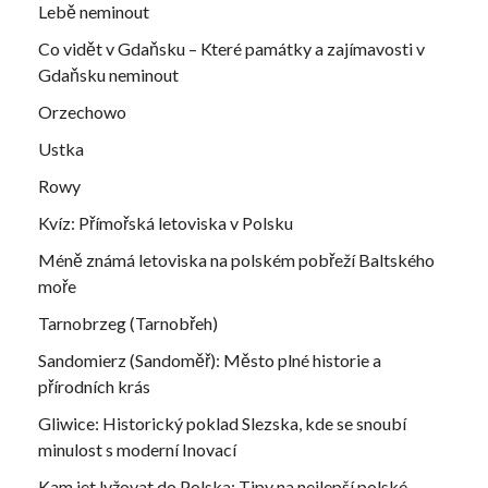
Lebě neminout
Co vidět v Gdaňsku – Které památky a zajímavosti v
Gdaňsku neminout
Orzechowo
Ustka
Rowy
Kvíz: Přímořská letoviska v Polsku
Méně známá letoviska na polském pobřeží Baltského
moře
Tarnobrzeg (Tarnobřeh)
Sandomierz (Sandoměř): Město plné historie a
přírodních krás
Gliwice: Historický poklad Slezska, kde se snoubí
minulost s moderní Inovací
Kam jet lyžovat do Polska: Tipy na nejlepší polské