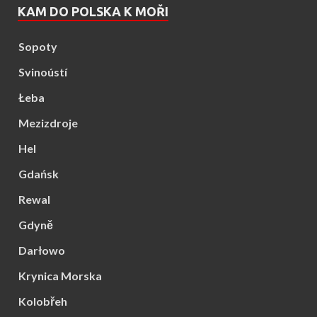
KAM DO POLSKA K MOŘI
Sopoty
Svinoústí
Łeba
Mezizdroje
Hel
Gdańsk
Rewal
Gdyně
Darłowo
Krynica Morska
Kolobřeh