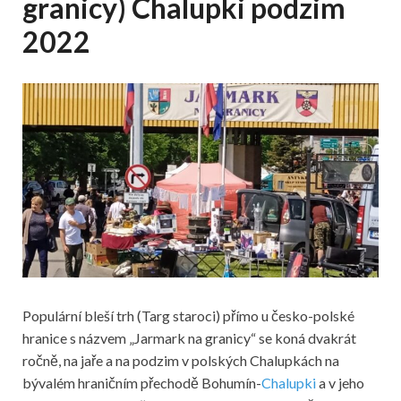
granicy) Chalupki podzim
2022
Populární bleší trh (Targ staroci) přímo u česko-polské
hranice s názvem „Jarmark na granicy“ se koná dvakrát
ročně, na jaře a na podzim v polských Chalupkách na
bývalém hraničním přechodě Bohumín-
Chalupki
a v jeho