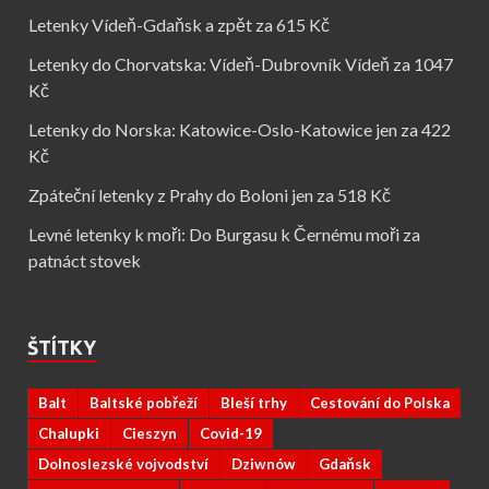
Letenky Vídeň-Gdaňsk a zpět za 615 Kč
Letenky do Chorvatska: Vídeň-Dubrovník Vídeň za 1047
Kč
Letenky do Norska: Katowice-Oslo-Katowice jen za 422
Kč
Zpáteční letenky z Prahy do Boloni jen za 518 Kč
Levné letenky k moři: Do Burgasu k Černému moři za
patnáct stovek
ŠTÍTKY
Balt
Baltské pobřeží
Bleší trhy
Cestování do Polska
Chalupki
Cieszyn
Covid-19
Dolnoslezské vojvodství
Dziwnów
Gdaňsk